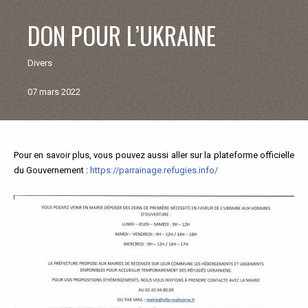
V
DON POUR L’UKRAINE
I
Divers
E
07 mars 2022
M
U
Pour en savoir plus, vous pouvez aussi aller sur la plateforme officielle
Retour
du Gouvernement :
aux
https://parrainage.refugies.info/
N
actualités
I
C
I