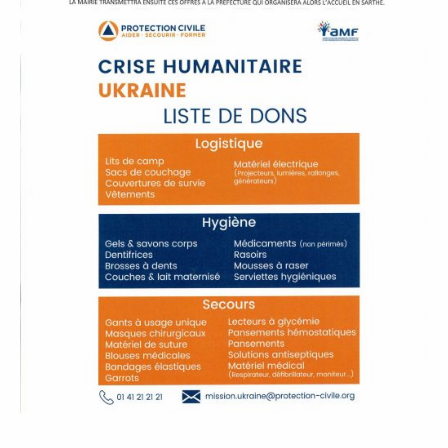
P
A
L
E
V
I
V
R
E