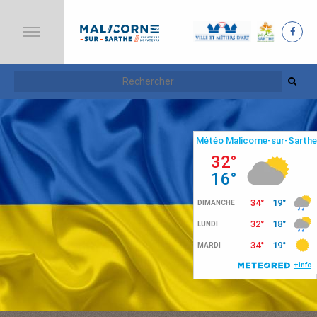
A
C
C
U
E
I
L