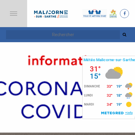
A
C
C
U
E
I
L