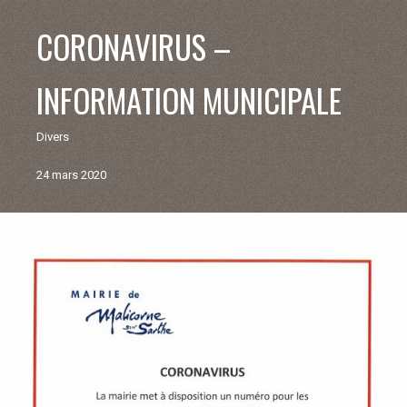
V
CORONAVIRUS –
I
INFORMATION MUNICIPALE
E
Divers
M
24 mars 2020
U
N
Retour
aux
I
actualités
C
I