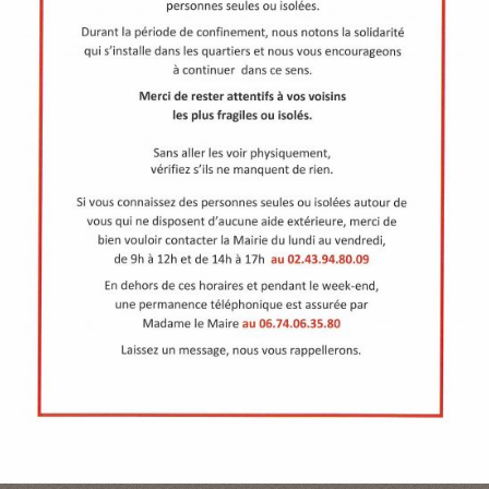
P
A
L
E
V
I
V
R
E