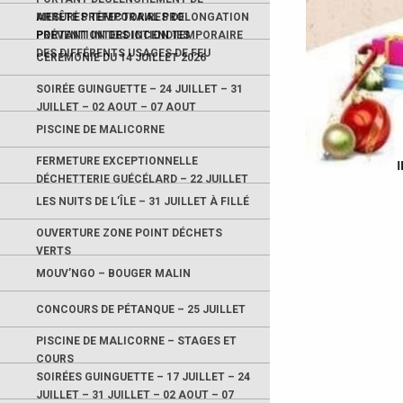
MESURES TEMPORAIRES DE
ARRÊTÉ PRÉFECTORAL PROLONGATION
PRÉVENTION DES INCENDIES
PORTANT INTERDICTION TEMPORAIRE
DES DIFFÉRENTS USAGES DE FEU
CÉRÉMONIE DU 14 JUILLET 2026
SOIRÉE GUINGUETTE – 24 JUILLET – 31
JUILLET – 02 AOUT – 07 AOUT
PISCINE DE MALICORNE
FERMETURE EXCEPTIONNELLE
DÉCHETTERIE GUÉCÉLARD – 22 JUILLET
LES NUITS DE L’ÎLE – 31 JUILLET À FILLÉ
OUVERTURE ZONE POINT DÉCHETS
VERTS
MOUV’NGO – BOUGER MALIN
CONCOURS DE PÉTANQUE – 25 JUILLET
PISCINE DE MALICORNE – STAGES ET
COURS
SOIRÉES GUINGUETTE – 17 JUILLET – 24
JUILLET – 31 JUILLET – 02 AOUT – 07