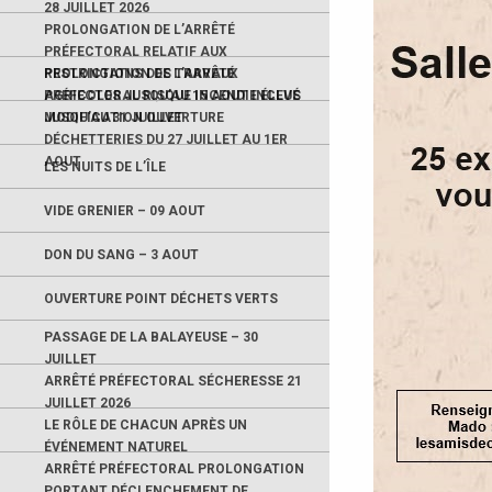
28 JUILLET 2026
PROLONGATION DE L’ARRÊTÉ
PRÉFECTORAL RELATIF AUX
RESTRICTIONS DES TRAVAUX
PROLONGATION DE L’ARRÊTÉ
AGRICOLES JUSQU’AU 15 AOUT INCLUS
PRÉFECTORAL RISQUE INCENDIE ÉLEVÉ
JUSQU’AU 31 JUILLET
MODIFICATION OUVERTURE
DÉCHETTERIES DU 27 JUILLET AU 1ER
AOUT
LES NUITS DE L’ÎLE
VIDE GRENIER – 09 AOUT
DON DU SANG – 3 AOUT
OUVERTURE POINT DÉCHETS VERTS
PASSAGE DE LA BALAYEUSE – 30
JUILLET
ARRÊTÉ PRÉFECTORAL SÉCHERESSE 21
JUILLET 2026
LE RÔLE DE CHACUN APRÈS UN
ÉVÉNEMENT NATUREL
ARRÊTÉ PRÉFECTORAL PROLONGATION
PORTANT DÉCLENCHEMENT DE