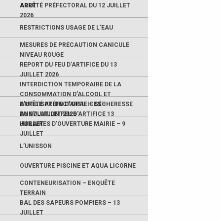
AOUT
ARRÊTÉ PRÉFECTORAL DU 12 JUILLET
2026
RESTRICTIONS USAGE DE L’EAU
MESURES DE PRECAUTION CANICULE
NIVEAU ROUGE
REPORT DU FEU D’ARTIFICE DU 13
JUILLET 2026
INTERDICTION TEMPORAIRE DE LA
CONSOMMATION D’ALCOOL ET
D’UTILISATION D’ARTIFICES –
ARRÊTÉ PRÉFECTORAL – SÉCHERESSE
ANNULATION FEU D’ARTIFICE 13
DU 07 JUILLET 2026
JUILLET
HORAIRES D’OUVERTURE MAIRIE – 9
JUILLET
L’UNISSON
OUVERTURE PISCINE ET AQUA LICORNE
CONTENEURISATION – ENQUÊTE
TERRAIN
BAL DES SAPEURS POMPIERS – 13
JUILLET