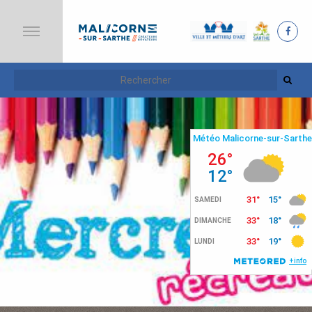
A
C
C
U
E
I
L