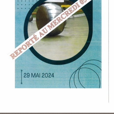
P
A
L
E
V
I
V
R
E