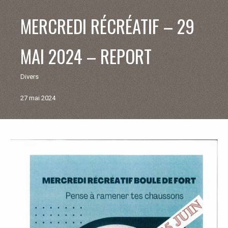
V
MERCREDI RÉCRÉATIF – 29
I
MAI 2024 – REPORT
E
Divers
M
27 mai 2024
U
N
Retour
aux
I
actualités
C
I