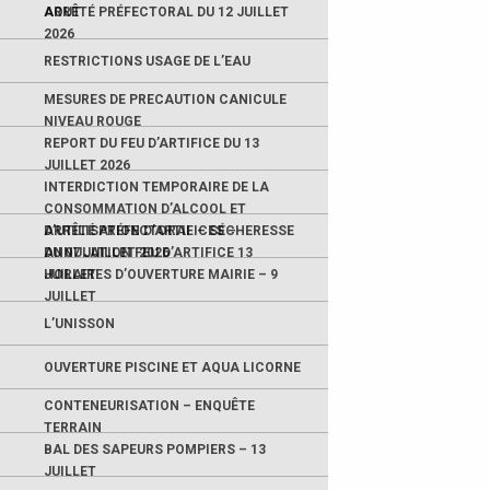
AOUT
ARRÊTÉ PRÉFECTORAL DU 12 JUILLET
2026
RESTRICTIONS USAGE DE L’EAU
MESURES DE PRECAUTION CANICULE
NIVEAU ROUGE
REPORT DU FEU D’ARTIFICE DU 13
JUILLET 2026
INTERDICTION TEMPORAIRE DE LA
CONSOMMATION D’ALCOOL ET
D’UTILISATION D’ARTIFICES –
ARRÊTÉ PRÉFECTORAL – SÉCHERESSE
ANNULATION FEU D’ARTIFICE 13
DU 07 JUILLET 2026
JUILLET
HORAIRES D’OUVERTURE MAIRIE – 9
JUILLET
L’UNISSON
OUVERTURE PISCINE ET AQUA LICORNE
CONTENEURISATION – ENQUÊTE
TERRAIN
BAL DES SAPEURS POMPIERS – 13
JUILLET