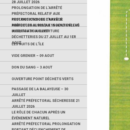
28 JUILLET 2026
PROLONGATION DE L’ARRÊTÉ
PRÉFECTORAL RELATIF AUX
RESTRICTIONS DES TRAVAUX
PROLONGATION DE L’ARRÊTÉ
AGRICOLES JUSQU’AU 15 AOUT INCLUS
PRÉFECTORAL RISQUE INCENDIE ÉLEVÉ
JUSQU’AU 31 JUILLET
MODIFICATION OUVERTURE
DÉCHETTERIES DU 27 JUILLET AU 1ER
AOUT
LES NUITS DE L’ÎLE
VIDE GRENIER – 09 AOUT
DON DU SANG – 3 AOUT
OUVERTURE POINT DÉCHETS VERTS
PASSAGE DE LA BALAYEUSE – 30
JUILLET
ARRÊTÉ PRÉFECTORAL SÉCHERESSE 21
JUILLET 2026
LE RÔLE DE CHACUN APRÈS UN
ÉVÉNEMENT NATUREL
ARRÊTÉ PRÉFECTORAL PROLONGATION
PORTANT DÉCLENCHEMENT DE