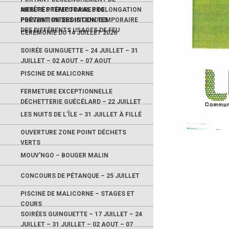
MESURES TEMPORAIRES DE
ARRÊTÉ PRÉFECTORAL PROLONGATION
PRÉVENTION DES INCENDIES
PORTANT INTERDICTION TEMPORAIRE
DES DIFFÉRENTS USAGES DE FEU
CÉRÉMONIE DU 14 JUILLET 2026
SOIRÉE GUINGUETTE – 24 JUILLET – 31
JUILLET – 02 AOUT – 07 AOUT
PISCINE DE MALICORNE
FERMETURE EXCEPTIONNELLE
DÉCHETTERIE GUÉCÉLARD – 22 JUILLET
LES NUITS DE L’ÎLE – 31 JUILLET À FILLÉ
OUVERTURE ZONE POINT DÉCHETS
VERTS
MOUV’NGO – BOUGER MALIN
CONCOURS DE PÉTANQUE – 25 JUILLET
PISCINE DE MALICORNE – STAGES ET
COURS
SOIRÉES GUINGUETTE – 17 JUILLET – 24
JUILLET – 31 JUILLET – 02 AOUT – 07