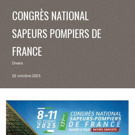
V
CONGRÈS NATIONAL
I
SAPEURS POMPIERS DE
E
FRANCE
M
Divers
U
02 octobre 2025
N
I
Retour
aux
C
actualités
I