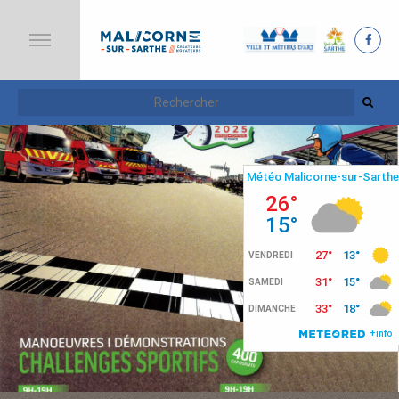
A
C
C
U
E
I
L