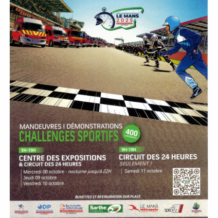
P
A
L
E
V
I
V
R
E