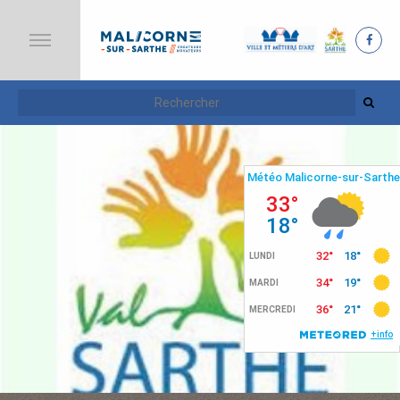
A
C
C
U
E
I
L