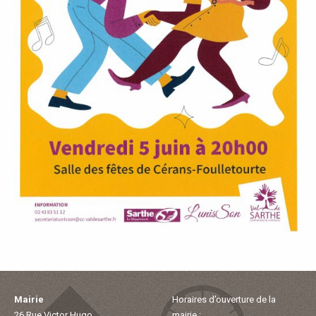
P
A
L
E
V
I
V
R
E
Mairie
Horaires d’ouverture de la
26 Rue Victor Hugo
mairie :