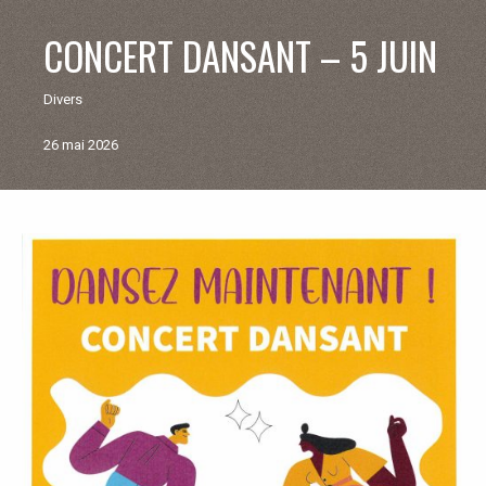
V
CONCERT DANSANT – 5 JUIN
I
Divers
E
26 mai 2026
M
U
Retour
aux
N
actualités
I
C
I