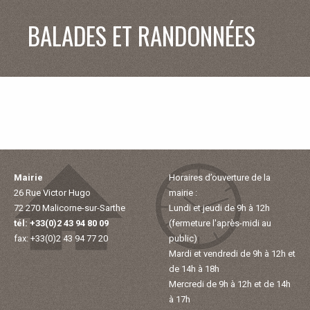
V
BALADES ET RANDONNÉES
I
E
M
U
Mairie
Horaires d’ouverture de la
N
26 Rue Victor Hugo
mairie :
72 270 Malicorne-sur-Sarthe
Lundi et jeudi de 9h à 12h
I
tél: +33(0)2 43 94 80 09
(fermeture l'après-midi au
fax: +33(0)2 43 94 77 20
public)
Mardi et vendredi de 9h à 12h et
C
de 14h à 18h
Mercredi de 9h à 12h et de 14h
I
à 17h