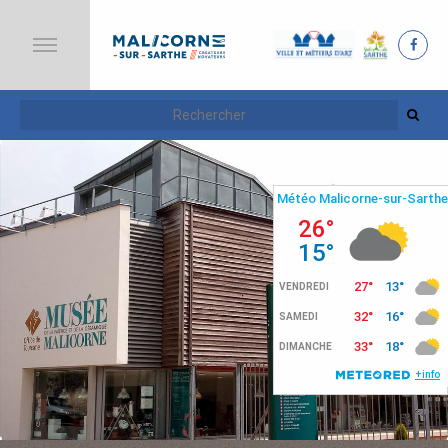
A
C
C
U
E
I
L