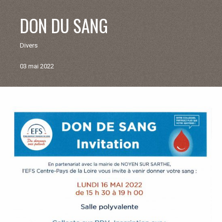
V
DON DU SANG
I
Divers
E
03 mai 2022
M
U
Retour
aux
N
actualités
I
C
I