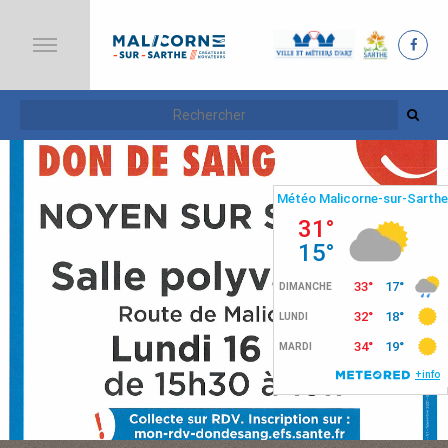
A
C
C
U
E
I
L