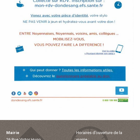
P
A
L
E
V
I
V
R
E
Mairie
Horaires d’ouverture de la
26 Rue Victor Hugo
mairie :