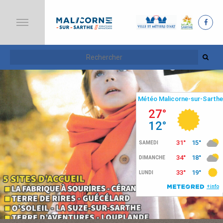
A
C
C
U
E
I
L