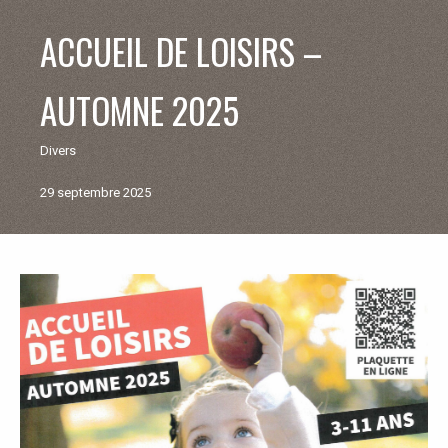
V
ACCUEIL DE LOISIRS –
I
AUTOMNE 2025
E
Divers
M
29 septembre 2025
U
N
Retour
aux
I
actualités
C
I