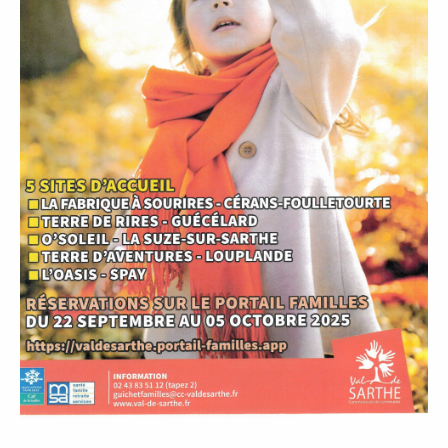
P
A
L
E
V
I
V
R
E