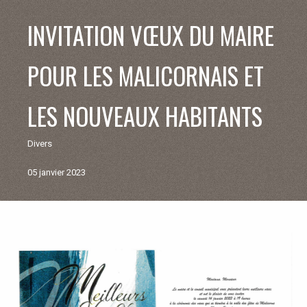
V
INVITATION VŒUX DU MAIRE
I
POUR LES MALICORNAIS ET
E
LES NOUVEAUX HABITANTS
M
Divers
U
05 janvier 2023
N
I
Retour
aux
C
actualités
I