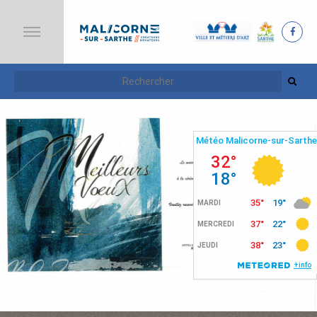
A
C
C
U
E
I
L