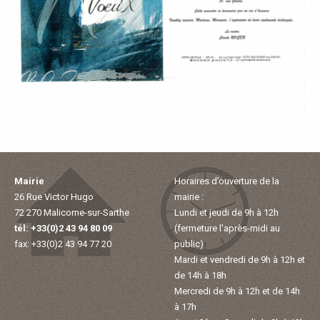
P
A
L
E
V
Mairie
Horaires d’ouverture de la
I
26 Rue Victor Hugo
mairie :
72 270 Malicorne-sur-Sarthe
Lundi et jeudi de 9h à 12h
V
tél: +33(0)2 43 94 80 09
(fermeture l'après-midi au
fax: +33(0)2 43 94 77 20
public)
R
Mardi et vendredi de 9h à 12h et
de 14h à 18h
E
Mercredi de 9h à 12h et de 14h
à 17h