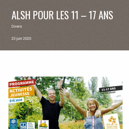
V
ALSH POUR LES 11 – 17 ANS
I
Divers
E
23 juin 2020
M
U
Retour
aux
N
actualités
I
C
I