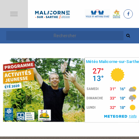
A
C
C
U
E
I
L