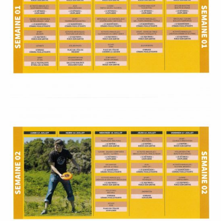
À
M
A
L
I
C
O
R
N