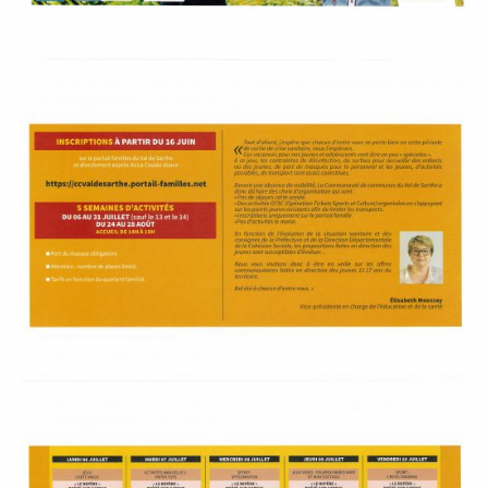
P
A
L
E
V
I
V
R
E