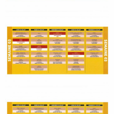
E
T
O
U
R
I
S
M
E