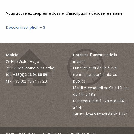
À
Vous trouverez ci-après le dossier d’inscription à déposer en mairie :
M
Dossier inscription – 3
A
L
Mairie
Horaires d’ouverture de la
26 Rue Victor Hugo
mairie :
I
72 270 Malicorne-sur-Sarthe
Lundi et jeudi de 9h à 12h
tél: +33(0)2 43 94 80 09
(fermeture l'après-midi au
C
fax: +33(0)2 43 94 77 20
public)
Mardi et vendredi de 9h à 12h et
O
de 14h à 18h
Mercredi de 9h à 12h et de 14h
R
à 17h
1er et 3ème Samedi de 9h à 12h
N
MENTIONS LÉGALES
PLAN DU SITE
CONTACTEZ-NOUS