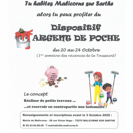
P
A
L
E
V
I
V
R
E