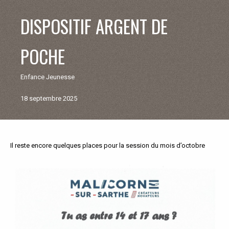
V
DISPOSITIF ARGENT DE
I
POCHE
E
Enfance Jeunesse
M
18 septembre 2025
U
N
Il reste encore quelques places pour la session du mois d’octobre
Retour
aux
I
actualités
C
I