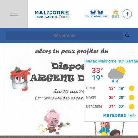
A
C
C
U
E
I
L