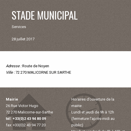
V
STADE MUNICIPAL
I
Services
E
28 juillet 2017
M
U
Adresse :
Retour
Route de Noyen
Ville :
aux
72 270 MALICORNE SUR SARTHE
N
commerçants
et
artisants
I
Mairie
Horaires d’ouverture de la
26 Rue Victor Hugo
mairie :
C
72 270 Malicorne-sur-Sarthe
Lundi et jeudi de 9h à 12h
tél: +33(0)2 43 94 80 09
(fermeture l'après-midi au
I
fax: +33(0)2 43 94 77 20
public)