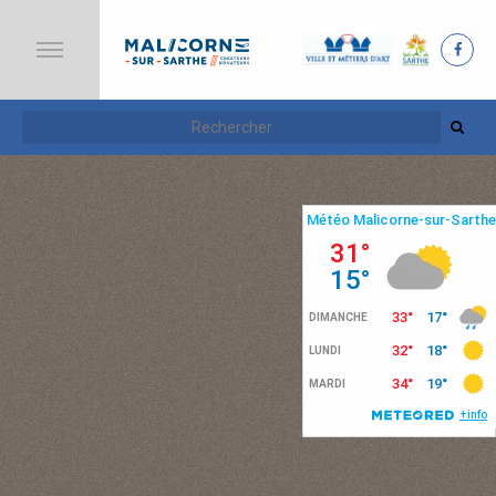
A
C
C
U
E
I
L