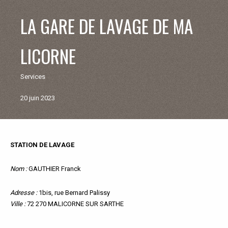
V
LA GARE DE LAVAGE DE MA
I
LICORNE
E
Services
M
20 juin 2023
U
N
STATION DE LAVAGE
Retour
aux
I
commerçants
Nom :
GAUTHIER Franck
et
C
artisants
Adresse :
1bis, rue Bernard Palissy
Ville :
72 270 MALICORNE SUR SARTHE
I