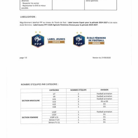
À
M
A
L
I
C
O
R
N