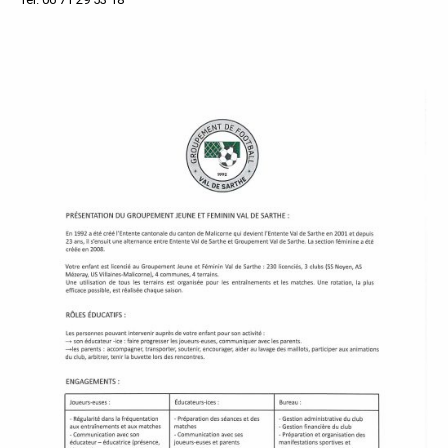
P
A
L
E
V
I
V
R
E