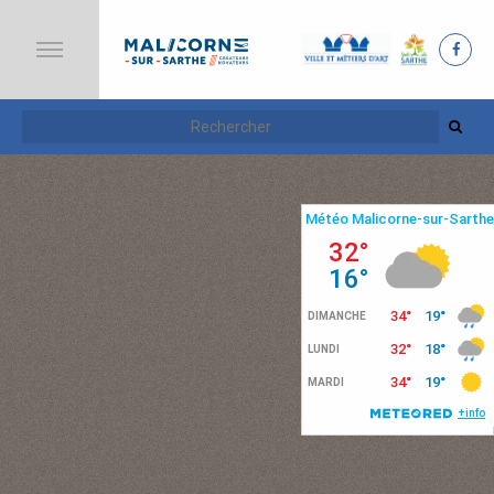
A
C
C
U
E
I
L