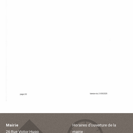
E
T
O
U
R
I
S
M
E
Mairie
Horaires d’ouverture de la
26 Rue Victor Hugo
mairie :