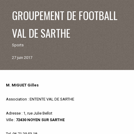
V
GROUPEMENT DE FOOTBALL
I
VAL DE SARTHE
E
Sports
M
27 juin 2017
U
N
M. MIGUET Gilles
Retour
aux
I
associations
Association
: ENTENTE VAL DE SARTHE
C
Adresse
: 1, rue Julie Bellot
Ville
:
72430 NOYEN SUR SARTHE
I
Tel
. 06 71 29 53 18