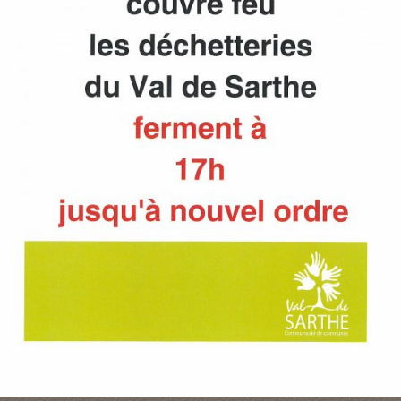
P
A
L
E
V
I
V
R
E