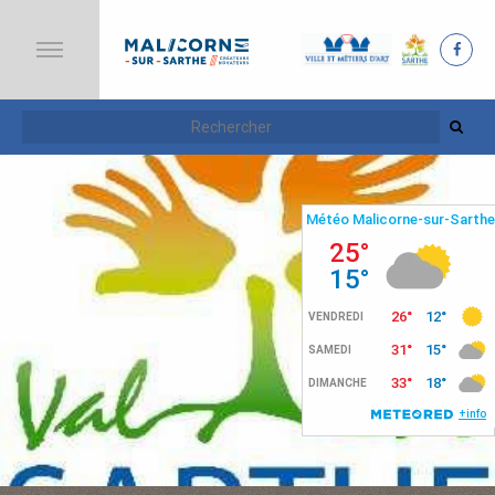
A
C
C
U
E
I
L