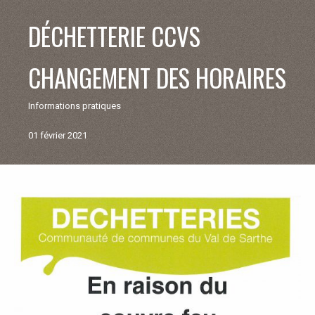
V
DÉCHETTERIE CCVS
I
CHANGEMENT DES HORAIRES
E
Informations pratiques
M
01 février 2021
U
N
Retour
aux
I
actualités
C
I