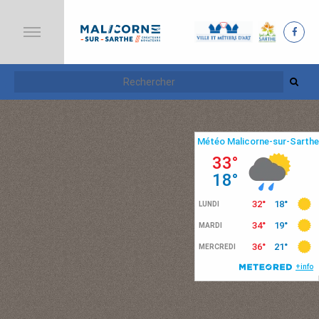
A
C
C
U
E
I
L