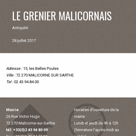
V
LE GRENIER MALICORNAIS
I
Antiquité
E
28 juillet 2017
M
U
Adresse :
Retour
15, les Belles Poules
Ville :
aux
72 270 MALICORNE SUR SARTHE
N
Tel :
commerçants
02.43.94.84.00
et
artisants
I
Mairie
Horaires d’ouverture de la
C
26 Rue Victor Hugo
mairie :
72 270 Malicorne-sur-Sarthe
Lundi et jeudi de 9h à 12h
I
tél: +33(0)2 43 94 80 09
(fermeture l'après-midi au