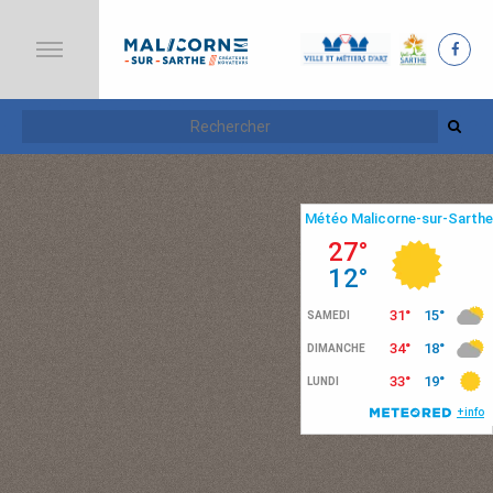
A
C
C
U
E
I
L