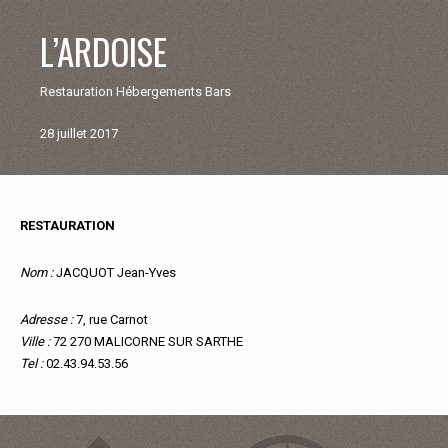
V
L’ARDOISE
I
Restauration Hébergements Bars
E
28 juillet 2017
M
U
RESTAURATION
Retour
aux
N
commerçants
Nom :
JACQUOT Jean-Yves
et
artisants
I
Adresse :
7, rue Carnot
Ville :
72 270 MALICORNE SUR SARTHE
Tel :
02.43.94.53.56
C
I