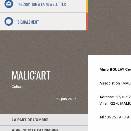
INSCRIPTION À LA NEWSLETTER
SIGNALEMENT
MALIC’ART
Mme BOULAY Céc
Association
: MAL
Culture
Adresse
: 26, rue 
27 juin 2017
Ville
: 72270 MALI
Tel : 06 76 19 13 91
LA PART DE L’OMBRE
AGIR POUR LE PATRIMOINE