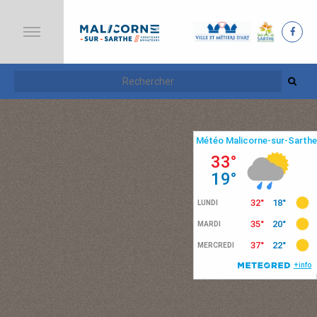
A
C
C
U
E
I
L