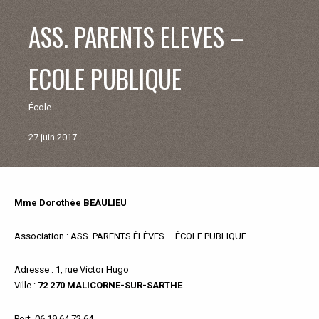
V
ASS. PARENTS ELEVES –
I
ECOLE PUBLIQUE
E
École
M
27 juin 2017
U
N
Mme Dorothée BEAULIEU
Retour
aux
I
associations
Association
: ASS. PARENTS ÉLÈVES – ÉCOLE PUBLIQUE
C
Adresse
: 1, rue Victor Hugo
Ville
:
72 270 MALICORNE-SUR-SARTHE
I
Port
. 06 19 64 72 64