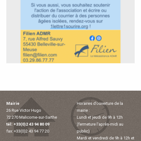
À
M
A
L
I
C
O
Mairie
Horaires d’ouverture de la
26 Rue Victor Hugo
mairie :
R
72 270 Malicorne-sur-Sarthe
Lundi et jeudi de 9h à 12h
tél: +33(0)2 43 94 80 09
(fermeture l'après-midi au
N
fax: +33(0)2 43 94 77 20
public)
Mardi et vendredi de 9h à 12h et