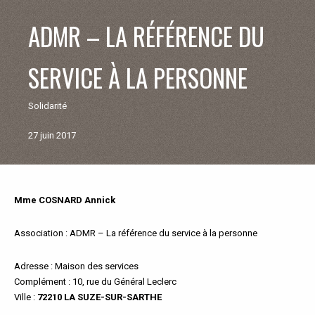
V
ADMR – LA RÉFÉRENCE DU
I
SERVICE À LA PERSONNE
E
Solidarité
M
27 juin 2017
U
N
Mme COSNARD Annick
Retour
aux
I
associations
Association
: ADMR – La référence du service à la personne
C
Adresse
: Maison des services
Complément
: 10, rue du Général Leclerc
I
Ville
:
72210 LA SUZE-SUR-SARTHE