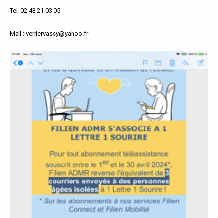
P
Tel
. 02 43 21 03 05
Mail : verriervassy@yahoo.fr
A
L
E
V
I
V
R
E