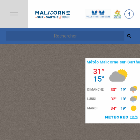
A
C
C
U
E
I
L